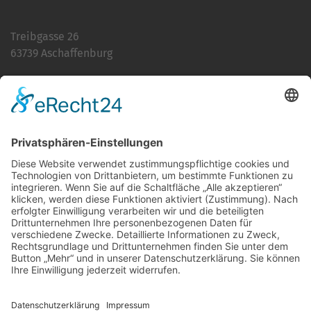
Treibgasse 26
63739 Aschaffenburg
Telefon:
06021 392-0
E-Mail
info@martinushaus.de
Mo?Fr
8.30 ? 12.00 Uhr
Mo?Do
13.00 ? 16.00 Uhr