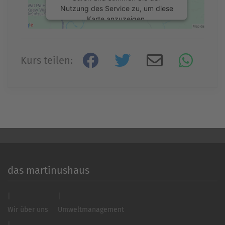
Nutzung des Service zu, um diese
Karte anzuzeigen.
Mehr Informationen
Kurs teilen:
Akzeptieren
powered by
Usercentrics Consent
Management Platform
&
eRecht24
das martinushaus
Wir über uns
Umweltmanagement