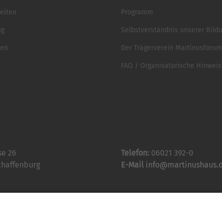
eiten
Programm
ng
Selbstverständnis unserer Bild
ten
Der Trägerverein Martinusforum 
FAQ / Organisatorische Hinwei
se 26
Telefon:
06021 392-0
chaffenburg
E-Mail
info@martinushaus.