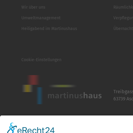
Wir über uns
Räumlichk
Umweltmanagement
Verpflegu
Heiligabend im Martinushaus
Übernach
Cookie-Einstellungen
Treibgas
63739 As