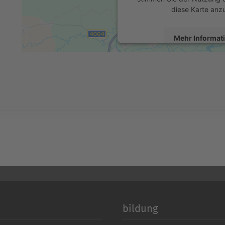
diese Karte anz
Mehr Informat
Akzeptier
powered by
Usercentrics 
Platform
&
eR
bildung