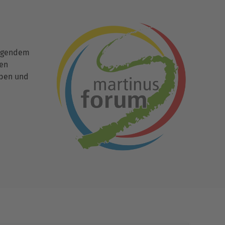
ingendem
den
uben und