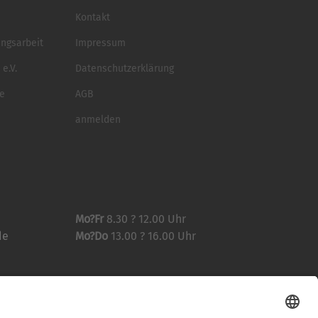
Kontakt
ungsarbeit
Impressum
e.V.
Datenschutzerklärung
se
AGB
anmelden
Mo?Fr
8.30 ? 12.00 Uhr
de
Mo?Do
13.00 ? 16.00 Uhr