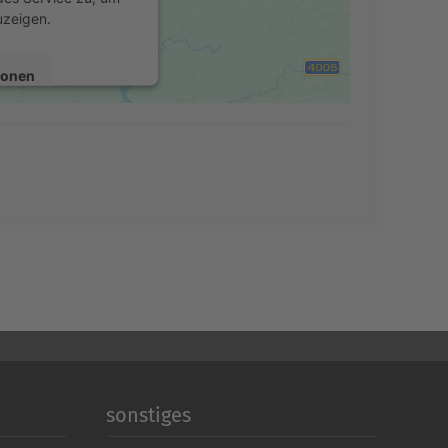
uzeigen.
ionen
en
Consent Management
echt24
sonstiges