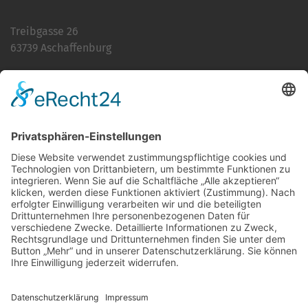
Treibgasse 26
63739 Aschaffenburg
Telefon:
06021 392-0
E-Mail
info@martinushaus.de
Mo?Fr
8.30 ? 12.00 Uhr
Mo?Do
13.00 ? 16.00 Uhr