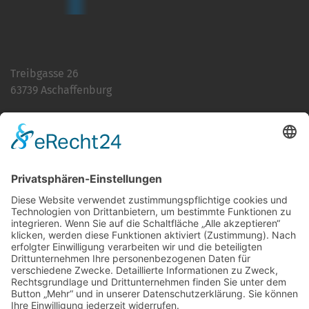
Treibgasse 26
63739 Aschaffenburg
Telefon:
06021 392-0
E-Mail
info@martinushaus.de
Mo?Fr
8.30 ? 12.00 Uhr
Mo?Do
13.00 ? 16.00 Uhr