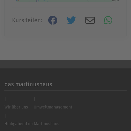
Mehr Informationen
Kurs teilen:
Akzeptieren
powered by
Usercentrics Consent
Management Platform
&
eRecht24
das martinushaus
Wir über uns
Umweltmanagement
Heiligabend im Martinushaus