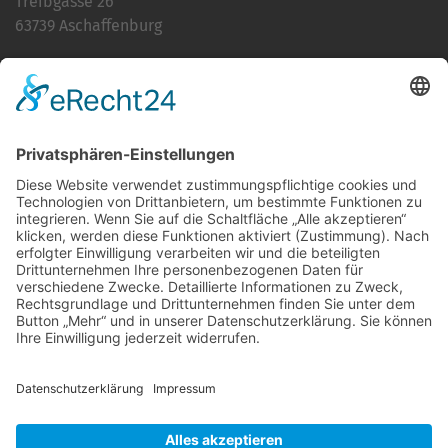
Treibgasse 26
63739 Aschaffenburg
Telefon:
06021 392-0
E-Mail
info@martinushaus.de
Mo?Fr
8.30 ? 12.00 Uhr
Mo?Do
13.00 ? 16.00 Uhr