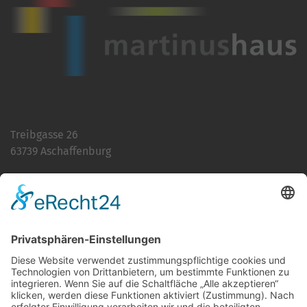
Treibgasse 26
63739 Aschaffenburg
Telefon:
06021 392-0
E-Mail
info@martinushaus.de
Mo?Fr
8.30 ? 12.00 Uhr