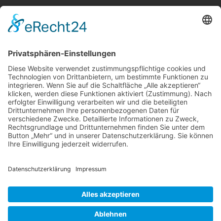
Telefon:
06021 392-0
E-Mail
info@martinushaus.de
Mo?Fr
8.30 ? 12.00 Uhr
Mo?Do
13.00 ? 16.00 Uhr