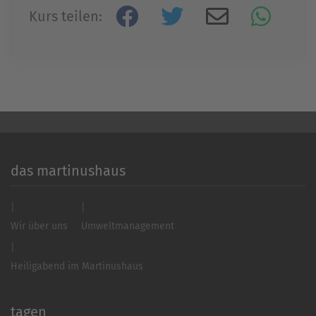
Kurs teilen:
Akzeptieren
powered by
Usercentrics Consent
Management Platform
&
eRecht24
das martinushaus
Wir über uns
Umweltmanagement
Heiligabend im Martinushaus
tagen