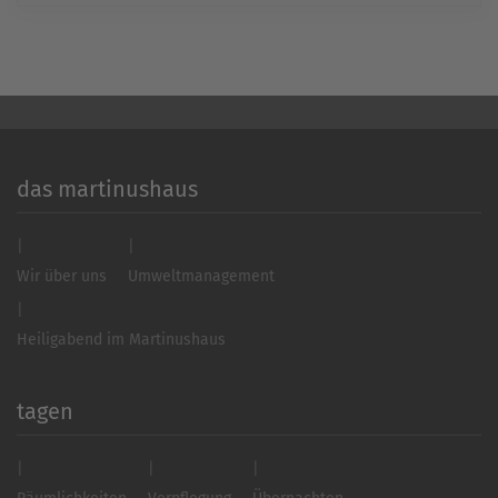
powered by
Usercentrics Consent
Management Platform
&
eRecht24
das martinushaus
Wir über uns
Umweltmanagement
Heiligabend im Martinushaus
tagen