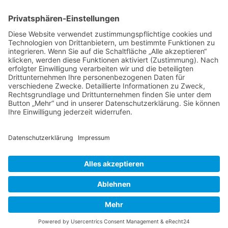
Telefon:
06021 392-0
E-Mail
info@martinushaus.de
Mo?Fr
8.30 ? 12.00 Uhr
Mo?Do
13.00 ? 16.00 Uhr