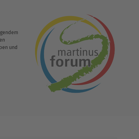
ingendem
den
uben und