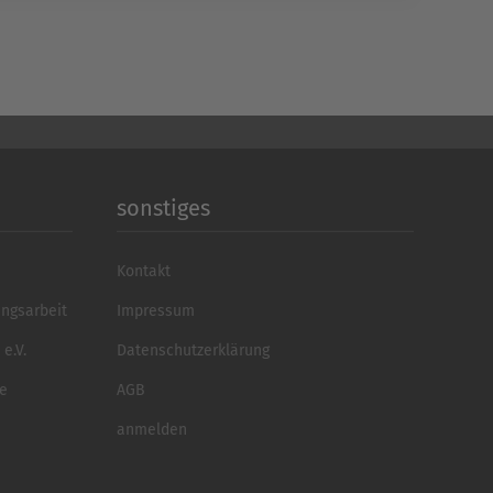
sonstiges
Kontakt
ungsarbeit
Impressum
e.V.
Datenschutzerklärung
se
AGB
anmelden