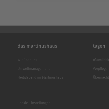
das martinushaus
tagen
Wir über uns
Räumlichk
Umweltmanagement
Verpflegu
Heiligabend im Martinushaus
Übernach
Cookie-Einstellungen