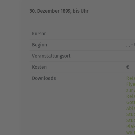
30. Dezember 1899, bis Uhr
Kursnr.
Beginn
, , -
Veranstaltungsort
Kosten
€
Downloads
Rei
Fly
zur
Rei
Got
Abl
Stu
Stu
Pla
weit