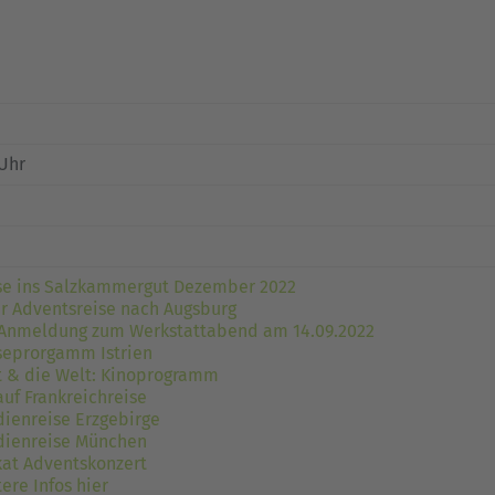
 Uhr
se ins Salzkammergut Dezember 2022
er Adventsreise nach Augsburg
 Anmeldung zum Werkstattabend am 14.09.2022
seprorgamm Istrien
t & die Welt: Kinoprogramm
auf Frankreichreise
dienreise Erzgebirge
dienreise München
kat Adventskonzert
ere Infos hier