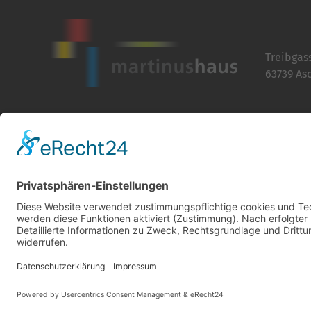
Treibgas
63739 As