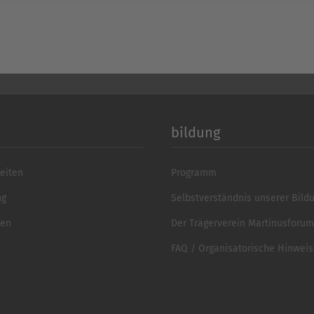
bildung
eiten
Programm
ng
Selbstverständnis unserer Bild
ten
Der Trägerverein Martinusforum 
FAQ / Organisatorische Hinwei