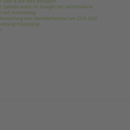
er Gott & die Welt Jubiläum
er Sakrale Kunst im Spiegel der Jahrhunderte
er mit Anmeldung
 Anmeldung zum Werkstattabend am 27.10.2022
eldung Irlandreise
r