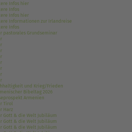
ere Infos hier
ere Infos
ere Infos hier
tere Informationen zur Irlandreise
ere Infos
er pastorales Grundseminar
r
r
r
r
r
r
r
r
hhaltigkeit und Krieg/Frieden
menischer Bibeltag 2026
seprospekt Armenien
r Tirol
er Harz
er Gott & die Welt Jubiläum
er Gott & die Welt Jubiläum
er Gott & die Welt Jubiläum