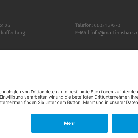
se 26
Telefon:
06021 392-0
chaffenburg
E-Mail
info@martinushaus.