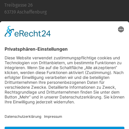
Treibgasse 26
63739 Aschaffenburg
Telefon:
06021 392-0
E-Mail
info@martinushaus.de
Mo?Fr
8.30 ? 12.00 Uhr
Mo?Do
13.00 ? 16.00 Uhr