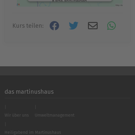
Karte anzuzeigen.
Mehr Informationen
Kurs teilen:
Akzeptieren
powered by
Usercentrics Consent
Management Platform
&
eRecht24
das martinushaus
Wir über uns
Umweltmanagement
Heiligabend im Martinushaus