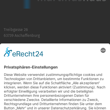
Treibgasse 26
63739 Aschaffenburg
Telefon:
06021 392-0
E-Mail
info@martinushaus.de
Mo?Fr
8.30 ? 12.00 Uhr
Mo?Do
13.00 ? 16.00 Uhr