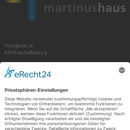
Treibgasse 26
63739 Aschaffenburg
Telefon:
06021 392-0
E-Mail
info@martinushaus.de
Mo?Fr
8.30 ? 12.00 Uhr
Mo?Do
13.00 ? 16.00 Uhr