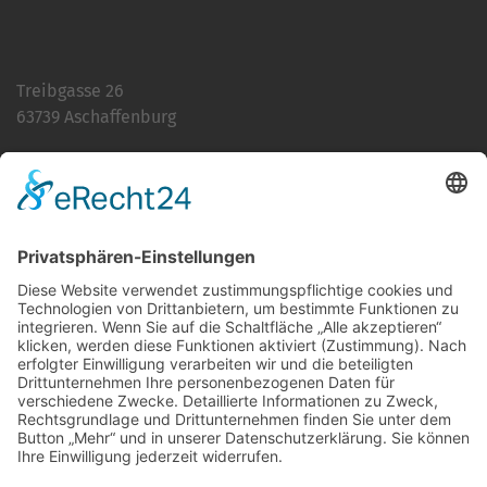
Treibgasse 26
63739 Aschaffenburg
Telefon:
06021 392-0
E-Mail
info@martinushaus.de
Mo?Fr
8.30 ? 12.00 Uhr
Mo?Do
13.00 ? 16.00 Uhr