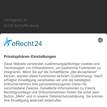
Treibgasse 26
63739 Aschaffenburg
Telefon:
06021 392-0
E-Mail
info@martinushaus.de
Mo?Fr
8.30 ? 12.00 Uhr
Mo?Do
13.00 ? 16.00 Uhr