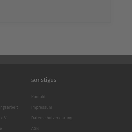
Consent Management
echt24
sonstiges
Kontakt
ungsarbeit
Impressum
e.V.
Datenschutzerklärung
se
AGB