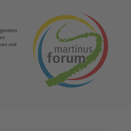
ingendem
den
uben und