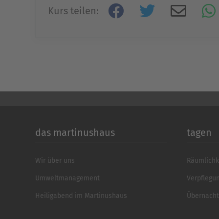
Kurs teilen:
das martinushaus
tagen
Wir über uns
Räumlichk
Umweltmanagement
Verpflegu
Heiligabend im Martinushaus
Übernach