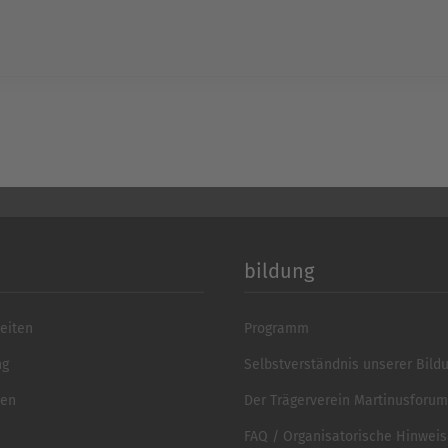
powered by
Usercentrics 
Platform
&
eR
bildung
eiten
Programm
ng
Selbstverständnis unserer Bild
ten
Der Trägerverein Martinusforum 
FAQ / Organisatorische Hinwei