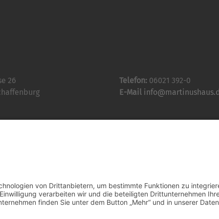
se 26
Telefon:
06021 392-0
chaffenburg
E-Mail
info@martinushaus.