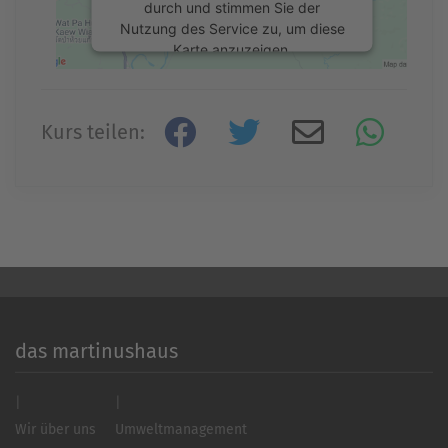
durch und stimmen Sie der
Nutzung des Service zu, um diese
Karte anzuzeigen.
Mehr Informationen
Kurs teilen:
Akzeptieren
powered by
Usercentrics Consent
Management Platform
&
eRecht24
das martinushaus
Wir über uns
Umweltmanagement