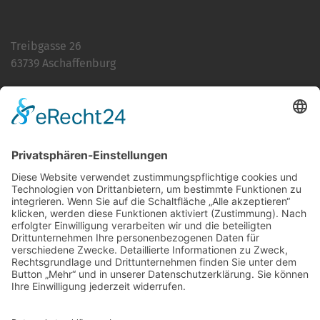
Treibgasse 26
63739 Aschaffenburg
Telefon:
06021 392-0
E-Mail
info@martinushaus.de
Mo?Fr
8.30 ? 12.00 Uhr
Mo?Do
13.00 ? 16.00 Uhr