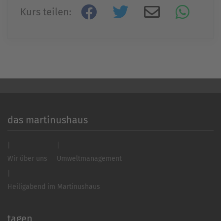
Kurs teilen:
Akzeptieren
powered by
Usercentrics Consent
Management Platform
&
eRecht24
das martinushaus
Wir über uns
Umweltmanagement
Heiligabend im Martinushaus
tagen