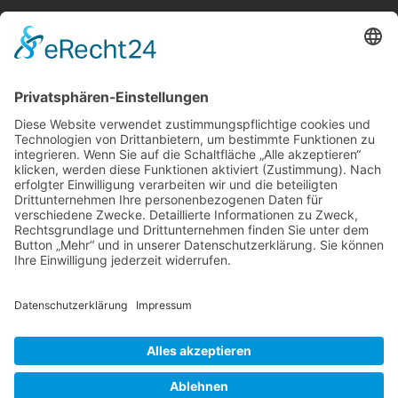
Telefon:
06021 392-0
E-Mail
info@martinushaus.de
Mo?Fr
8.30 ? 12.00 Uhr
Mo?Do
13.00 ? 16.00 Uhr