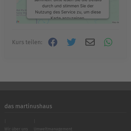
durch und stimmen Sie der
Nutzung des Service zu, um diese
Karte anzuzeigen.
Mehr Informationen
Kurs teilen:
Akzeptieren
powered by
Usercentrics Consent
Management Platform
&
eRecht24
das martinushaus
Wir über uns
Umweltmanagement