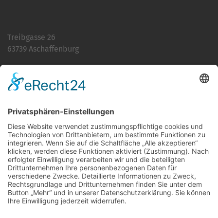
Treibgasse 26
63739 Aschaffenburg
Telefon:
06021 392-0
E-Mail
info@martinushaus.de
Mo?Fr
8.30 ? 12.00 Uhr
Mo?Do
13.00 ? 16.00 Uhr