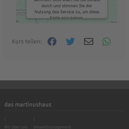
durch und stimmen Sie der
Nutzung des Service zu, um diese
Karte anzuzeigen.
Mehr Informationen
Kurs teilen:
Akzeptieren
powered by
Usercentrics Consent
Management Platform
&
eRecht24
das martinushaus
Wir über uns
Umweltmanagement