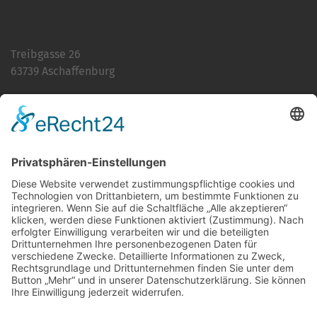
Treibgasse 26
63739 Aschaffenburg
Telefon:
06021 392-0
E-Mail
info@martinushaus.de
Mo?Fr
8.30 ? 12.00 Uhr
Mo?Do
13.00 ? 16.00 Uhr