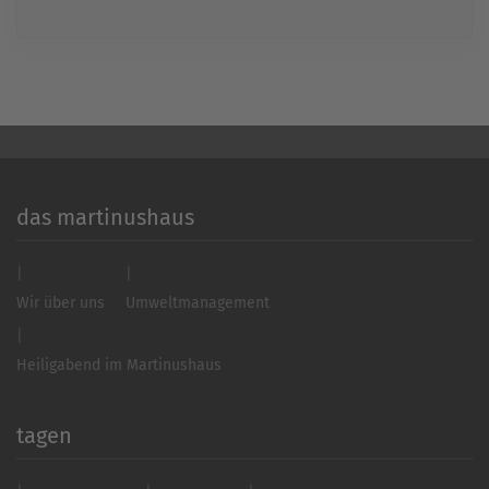
Akzeptieren
powered by
Usercentrics Consent
Management Platform
&
eRecht24
das martinushaus
Wir über uns
Umweltmanagement
Heiligabend im Martinushaus
tagen