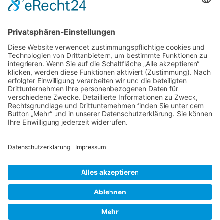
Telefon:
06021 392-0
E-Mail
info@martinushaus.de
Mo?Fr
8.30 ? 12.00 Uhr
Mo?Do
13.00 ? 16.00 Uhr