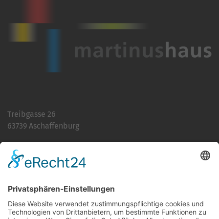
Treibgasse 26
63739 Aschaffenburg
Telefon:
06021 392-0
E-Mail
info@martinushaus.de