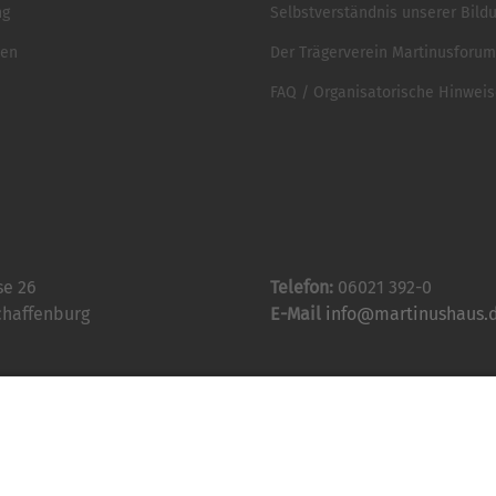
ng
Selbstverständnis unserer Bild
ten
Der Trägerverein Martinusforum 
FAQ / Organisatorische Hinwei
se 26
Telefon:
06021 392-0
chaffenburg
E-Mail
info@martinushaus.