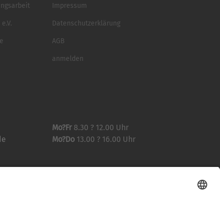
ungsarbeit
Impressum
e.V.
Datenschutzerklärung
se
AGB
anmelden
Mo?Fr
8.30 ? 12.00 Uhr
de
Mo?Do
13.00 ? 16.00 Uhr