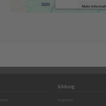
Mehr Informat
Akzeptier
powered by
Usercentrics 
Platform
&
eR
bildung
eiten
Programm