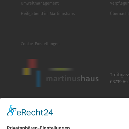
Umweltmanagement
Verpflegu
Heiligabend im Martinushaus
Übernach
Cookie-Einstellungen
Treibgas
63739 As