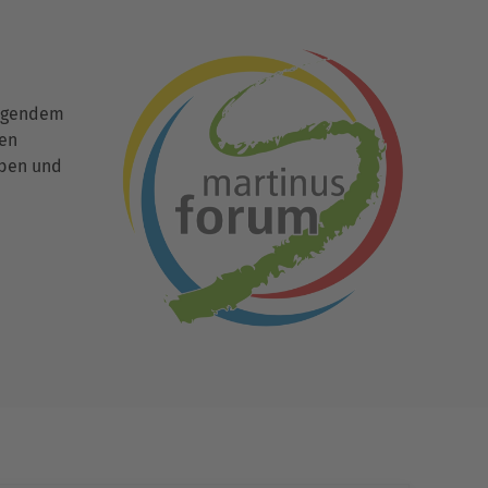
ingendem
den
uben und