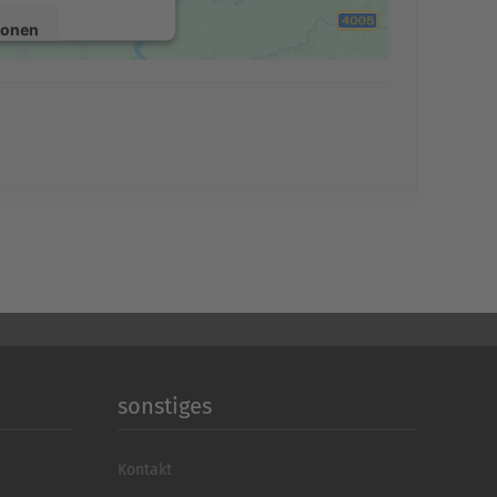
ionen
en
Consent Management
echt24
sonstiges
Kontakt