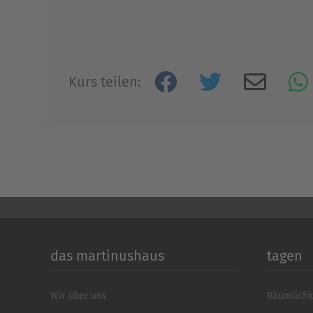
Kurs teilen:
das martinushaus
tagen
Wir über uns
Räumlichk