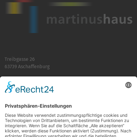
Treibgasse 26
63739 Aschaffenburg
Telefon:
06021 392-0
E-Mail
info@martinushaus.de
Mo?Fr
8.30 ? 12.00 Uhr