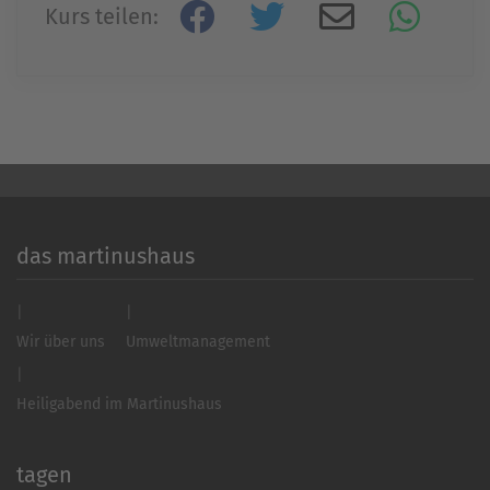
Kurs teilen:
Akzeptieren
powered by
Usercentrics Consent
Management Platform
&
eRecht24
das martinushaus
Wir über uns
Umweltmanagement
Heiligabend im Martinushaus
tagen