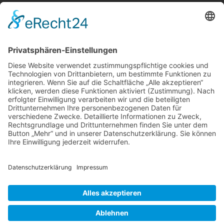
Telefon:
06021 392-0
E-Mail
info@martinushaus.de
Mo?Fr
8.30 ? 12.00 Uhr
Mo?Do
13.00 ? 16.00 Uhr