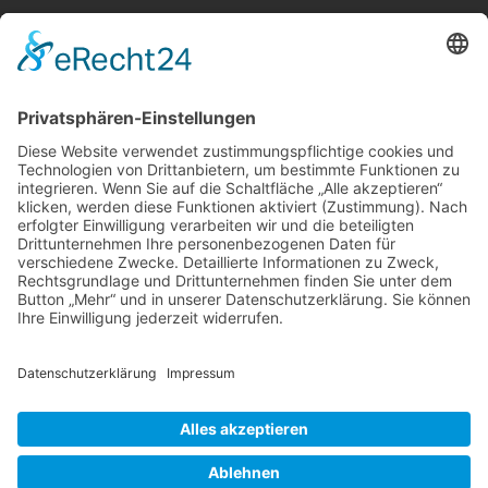
Telefon:
06021 392-0
E-Mail
info@martinushaus.de
Mo?Fr
8.30 ? 12.00 Uhr
Mo?Do
13.00 ? 16.00 Uhr