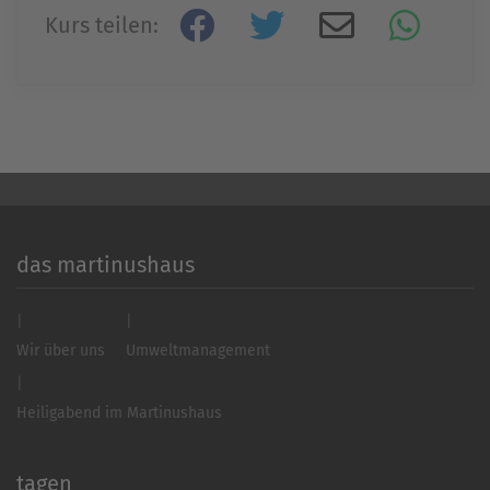
Kurs teilen:
Akzeptieren
powered by
Usercentrics Consent
Management Platform
&
eRecht24
das martinushaus
Wir über uns
Umweltmanagement
Heiligabend im Martinushaus
tagen