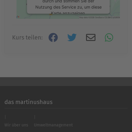
durch und stimmen Sie der
Nutzung des Service zu, um diese
Karte anzuzeigen.
Mehr Informationen
Kurs teilen:
Akzeptieren
powered by
Usercentrics Consent
Management Platform
&
eRecht24
das martinushaus
Wir über uns
Umweltmanagement