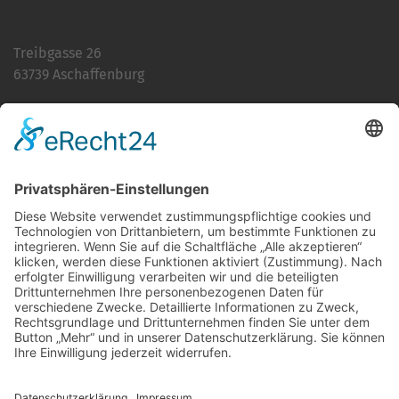
Treibgasse 26
63739 Aschaffenburg
Telefon:
06021 392-0
E-Mail
info@martinushaus.de
Mo?Fr
8.30 ? 12.00 Uhr
Mo?Do
13.00 ? 16.00 Uhr