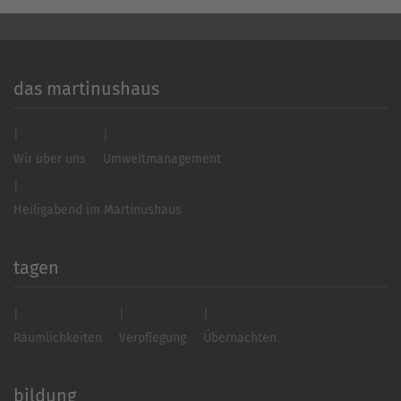
das martinushaus
Wir über uns
Umweltmanagement
Heiligabend im Martinushaus
tagen
Räumlichkeiten
Verpflegung
Übernachten
bildung