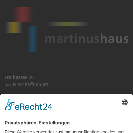
Treibgasse 26
63739 Aschaffenburg
Telefon:
06021 392-0
E-Mail
info@martinushaus.de