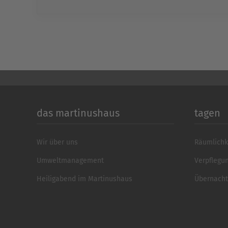
das martinushaus
tagen
Wir über uns
Räumlichk
Umweltmanagement
Verpflegu
Heiligabend im Martinushaus
Übernach