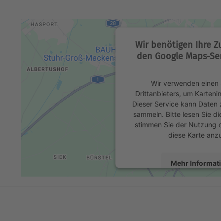
Wir benötigen Ihre 
den Google Maps-Ser
Wir verwenden einen 
Drittanbieters, um Karteni
Dieser Service kann Daten z
sammeln. Bitte lesen Sie di
stimmen Sie der Nutzung 
diese Karte anz
Mehr Informat
Akzeptier
powered by
Usercentrics 
Platform
&
eR