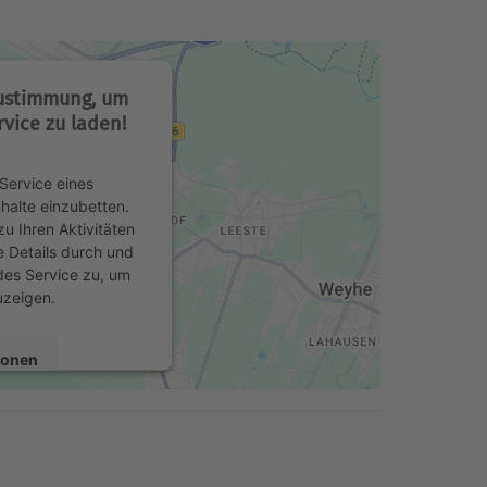
Zustimmung, um
vice zu laden!
Service eines
nhalte einzubetten.
u Ihren Aktivitäten
e Details durch und
des Service zu, um
uzeigen.
ionen
en
Consent Management
echt24