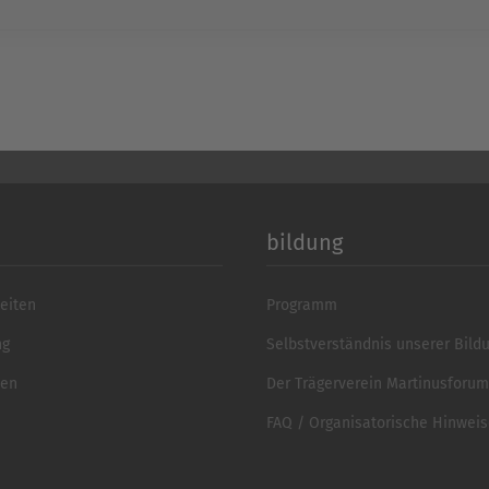
bildung
eiten
Programm
ng
Selbstverständnis unserer Bild
ten
Der Trägerverein Martinusforum 
FAQ / Organisatorische Hinwei