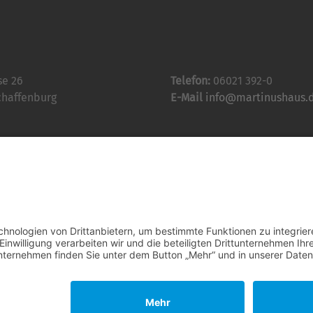
se 26
Telefon:
06021 392-0
chaffenburg
E-Mail
info@martinushaus.