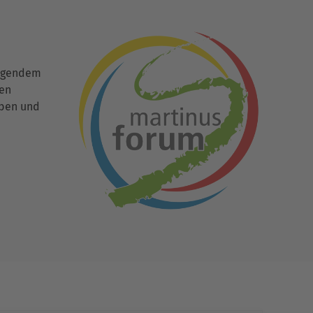
ingendem
den
uben und