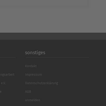
sonstiges
Kontakt
ungsarbeit
Impressum
e.V.
Datenschutzerklärung
se
AGB
anmelden