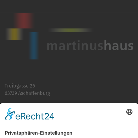
Treibgasse 26
63739 Aschaffenburg
Telefon:
06021 392-0
E-Mail
info@martinushaus.de