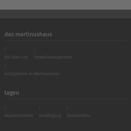
das martinushaus
Wir über uns
Umweltmanagement
Heiligabend im Martinushaus
tagen
Räumlichkeiten
Verpflegung
Übernachten