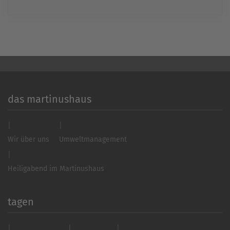
powered by
Usercentrics Consent
Management Platform
&
eRecht24
das martinushaus
Wir über uns
Umweltmanagement
Heiligabend im Martinushaus
tagen