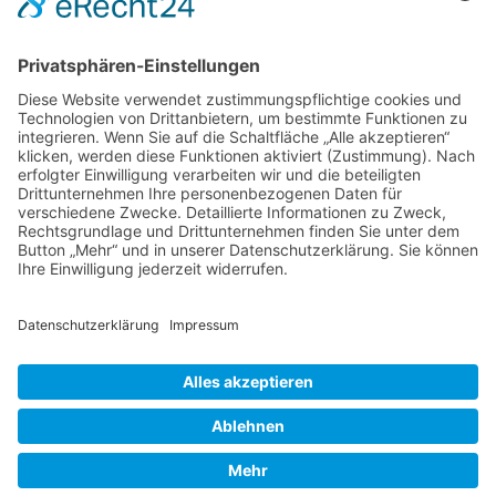
Telefon:
06021 392-0
E-Mail
info@martinushaus.de
Mo?Fr
8.30 ? 12.00 Uhr
Mo?Do
13.00 ? 16.00 Uhr