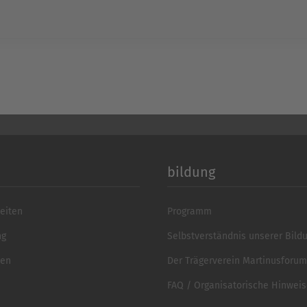
Platform
&
eR
bildung
eiten
Programm
ng
Selbstverständnis unserer Bild
ten
Der Trägerverein Martinusforum 
FAQ / Organisatorische Hinwei