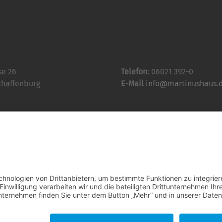
se 26
Telefon:
06021 392-0
chaffenburg
E-Mail
info@martinushaus.