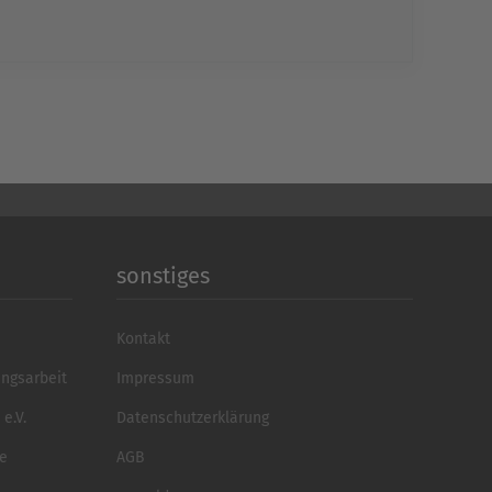
echt24
sonstiges
Kontakt
ungsarbeit
Impressum
e.V.
Datenschutzerklärung
se
AGB