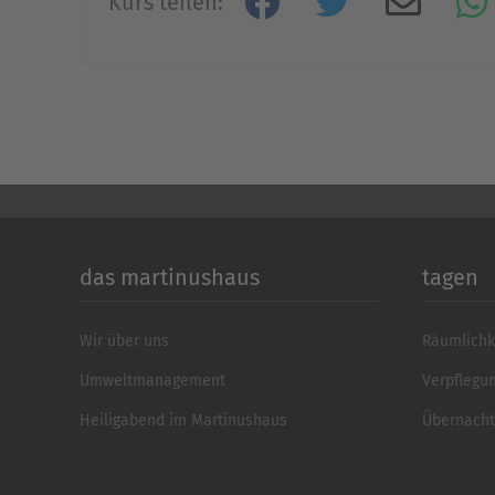
Kurs teilen:
das martinushaus
tagen
Wir über uns
Räumlichk
Umweltmanagement
Verpflegu
Heiligabend im Martinushaus
Übernach