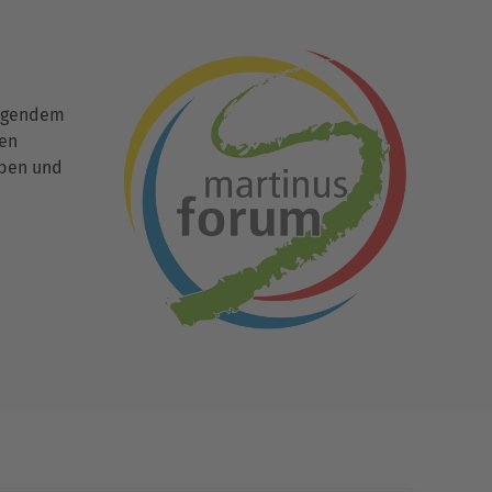
ingendem
den
uben und