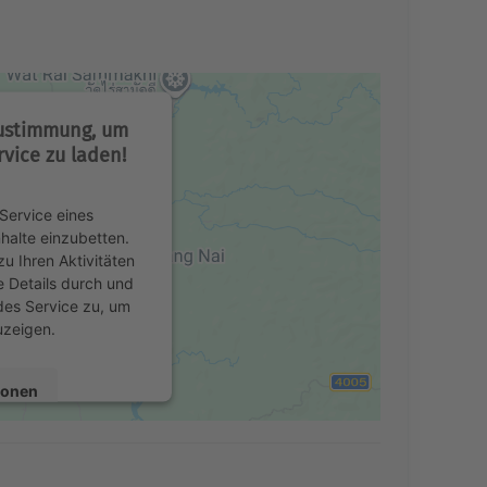
Zustimmung, um
vice zu laden!
Service eines
nhalte einzubetten.
u Ihren Aktivitäten
e Details durch und
des Service zu, um
uzeigen.
ionen
en
Consent Management