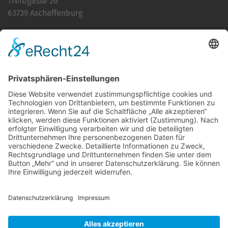
Treibgasse 26
63739 Aschaffenburg
Telefon:
06021 392-0
E-Mail
info@martinushaus.de
Mo?Fr
8.30 ? 12.00 Uhr
Mo?Do
13.00 ? 16.00 Uhr