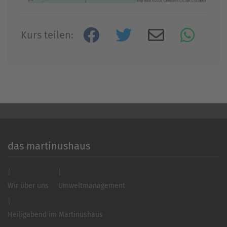
Mehr Informationen
Kurs teilen:
Akzeptieren
powered by
Usercentrics Consent
Management Platform
&
eRecht24
das martinushaus
Wir über uns
Umweltmanagement
Heiligabend im Martinushaus