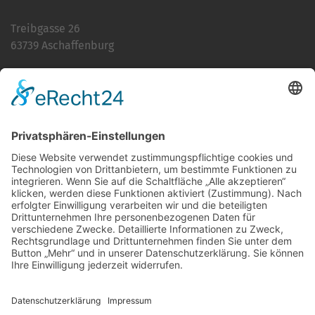
Treibgasse 26
63739 Aschaffenburg
Telefon:
06021 392-0
E-Mail
info@martinushaus.de
Mo?Fr
8.30 ? 12.00 Uhr
Mo?Do
13.00 ? 16.00 Uhr