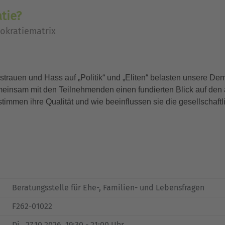
tie?
okratiematrix
rauen und Hass auf „Politik“ und „Eliten“ belasten unsere Demok
meinsam mit den Teilnehmenden einen fundierten Blick auf den
stimmen ihre Qualität und wie beeinflussen sie die gesellschaft
Beratungsstelle für Ehe-, Familien- und Lebensfragen
F262-01022
Di.
, 27.10.2026, 19:30 - 21:00 Uhr