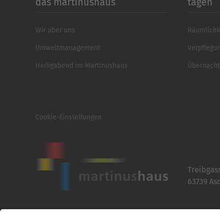
das martinushaus
tagen
Wir über uns
Räumlichk
Umweltmanagement
Verpflegu
Heiligabend im Martinushaus
Übernach
Cookie-Einstellungen
Treibgas
63739 As