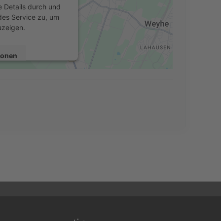
e Details durch und
des Service zu, um
uzeigen.
ionen
en
Consent Management
echt24