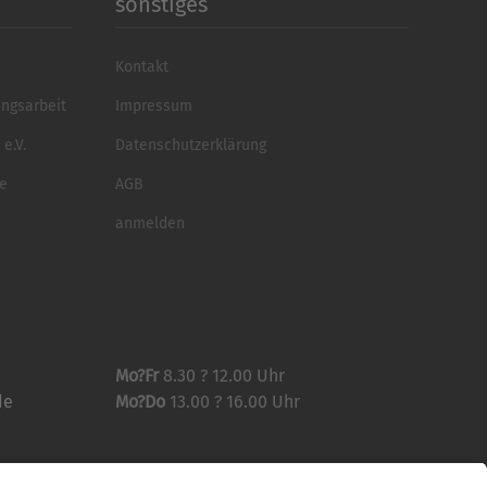
sonstiges
Kontakt
ungsarbeit
Impressum
e.V.
Datenschutzerklärung
se
AGB
anmelden
Mo?Fr
8.30 ? 12.00 Uhr
de
Mo?Do
13.00 ? 16.00 Uhr