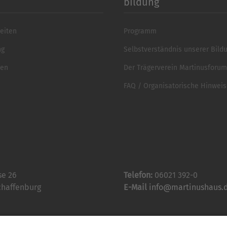
bildung
eiten
Programm
ng
Selbstverständnis unserer Bild
ten
Der Trägerverein Martinusforum 
FAQ / Organisatorische Hinwei
se 26
Telefon:
06021 392-0
chaffenburg
E-Mail
info@martinushaus.