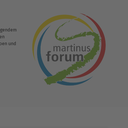
ingendem
den
uben und