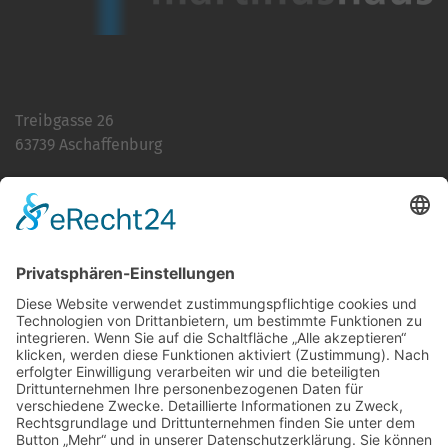
Treibgasse 26
63739 Aschaffenburg
Telefon:
06021 392-0
E-Mail
info@martinushaus.de
Mo?Fr
8.30 ? 12.00 Uhr
Mo?Do
13.00 ? 16.00 Uhr