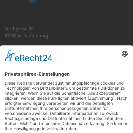
Treibgasse 26
63739 Aschaffenburg
Telefon:
06021 392-0
E-Mail
info@martinushaus.de
Mo?Fr
8.30 ? 12.00 Uhr
Mo?Do
13.00 ? 16.00 Uhr