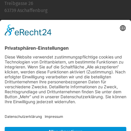
Treibgasse 26
63739 Aschaffenburg
Telefon:
06021 392-0
E-Mail
info@martinushaus.de
Mo?Fr
8.30 ? 12.00 Uhr
Mo?Do
13.00 ? 16.00 Uhr