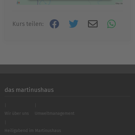
Mehr Informationen
Kurs teilen:
Akzeptieren
powered by
Usercentrics Consent
Management Platform
&
eRecht24
das martinushaus
Wir über uns
Umweltmanagement
Heiligabend im Martinushaus