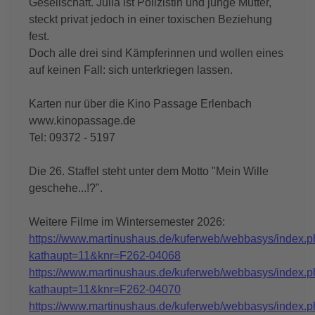
Gesellschaft. Julia ist Polizistin und junge Mutter,
steckt privat jedoch in einer toxischen Beziehung
fest.
Doch alle drei sind Kämpferinnen und wollen eines
auf keinen Fall: sich unterkriegen lassen.
Karten nur über die Kino Passage Erlenbach
www.kinopassage.de
Tel: 09372 - 5197
Die 26. Staffel steht unter dem Motto "Mein Wille
geschehe...!?".
Weitere Filme im Wintersemester 2026:
https://www.martinushaus.de/kuferweb/webbasys/index.
kathaupt=11&knr=F262-04068
https://www.martinushaus.de/kuferweb/webbasys/index.
kathaupt=11&knr=F262-04070
https://www.martinushaus.de/kuferweb/webbasys/index.