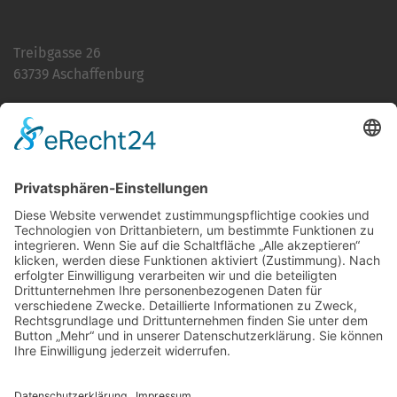
Treibgasse 26
63739 Aschaffenburg
Telefon:
06021 392-0
E-Mail
info@martinushaus.de
Mo?Fr
8.30 ? 12.00 Uhr
Mo?Do
13.00 ? 16.00 Uhr