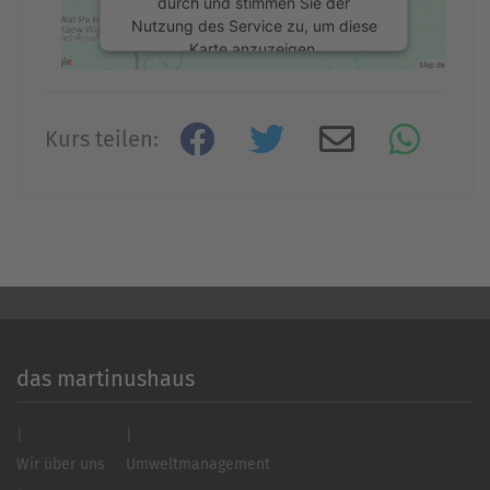
durch und stimmen Sie der
Nutzung des Service zu, um diese
Karte anzuzeigen.
Mehr Informationen
Kurs teilen:
Akzeptieren
powered by
Usercentrics Consent
Management Platform
&
eRecht24
das martinushaus
Wir über uns
Umweltmanagement