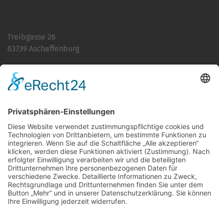
Treibgasse 26
63739 Aschaffenburg
Telefon:
06021 392-0
E-Mail
info@martinushaus.de
Mo?Fr
8.30 ? 12.00 Uhr
Mo?Do
13.00 ? 16.00 Uhr