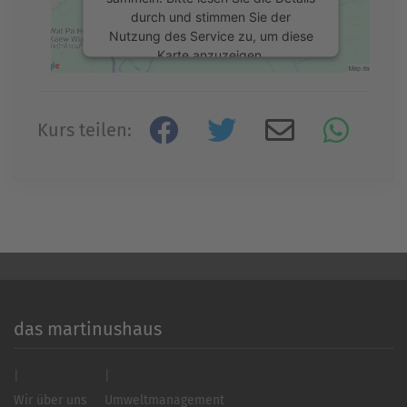
durch und stimmen Sie der
Nutzung des Service zu, um diese
Karte anzuzeigen.
Mehr Informationen
Kurs teilen:
Akzeptieren
powered by
Usercentrics Consent
Management Platform
&
eRecht24
das martinushaus
Wir über uns
Umweltmanagement