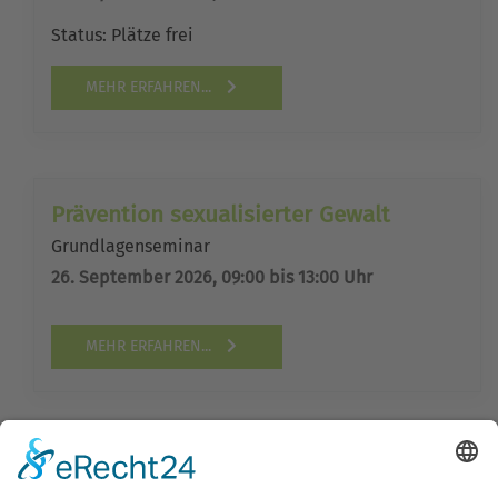
Status:
Plätze frei
MEHR ERFAHREN...
Prävention sexualisierter Gewalt
Grundlagenseminar
26. September 2026, 09:00 bis 13:00 Uhr
MEHR ERFAHREN...
Sünderin oder Heilige?