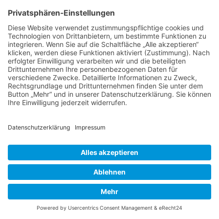
Maria von Magdala neu entdecken
29. September 2026, 19:30 bis 21:00 Uhr
MEHR ERFAHREN...
Maria Magdalena
Film und Gespräch zum Musiktheater
30. September 2026, 19:00 bis 21:30 Uhr
MEHR ERFAHREN...
Yoga am Vormittag, Kurs 2 (10x)