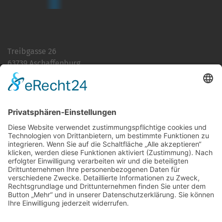
Treibgasse 26
63739 Aschaffenburg
Telefon:
06021 392-0
E-Mail
info@martinushaus.de
Mo–Fr
8.30 – 12.00 Uhr
Mo–Do
13.00 – 16.00 Uhr