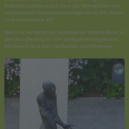
Außerdem mischte er sich ein in die theologischen und
intellektuellen Auseinandersetzungen seiner Zeit. Martin
starb im November 397.
Martin ist der Patron des benachbarten Bistums Mainz, zu
dem Aschaffenburg bis 1814 jahrhundertelang gehörte.
Nachwievor ist er auch Stadtpatron Aschaffenburgs.