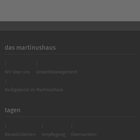
Management Platform
&
eRecht24
das martinushaus
Wir über uns
Umweltmanagement
Heiligabend im Martinushaus
tagen
Räumlichkeiten
Verpflegung
Übernachten