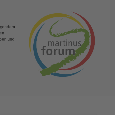
ingendem
den
uben und