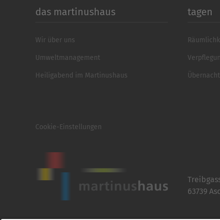
das martinushaus
tagen
Wir über uns
Räumlichk
Umweltmanagement
Verpflegu
Heiligabend im Martinushaus
Übernach
Cookie-Einstellungen
Treibgas
63739 As