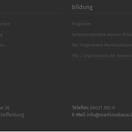
bildung
eiten
Programm
ng
Selbstverständnis unserer Bild
ten
Der Trägerverein Martinusforum 
FAQ / Organisatorische Hinwei
se 26
Telefon:
06021 392-0
chaffenburg
E-Mail
info@martinushaus.