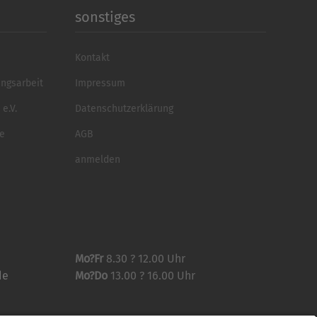
sonstiges
Kontakt
ungsarbeit
Impressum
e.V.
Datenschutzerklärung
se
AGB
anmelden
Mo?Fr
8.30 ? 12.00 Uhr
de
Mo?Do
13.00 ? 16.00 Uhr