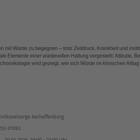
mit Würde zu begegnen – trotz Zeitdruck, Krankheit und insti
e Elemente einer würdevollen Haltung vorgestellt: Attitude, B
choonkologie wird gezeigt, wie sich Würde im klinischen Alltag 
linikseelsorge Aschaffenburg
252-01082
.
, 20.01.2026, 19:00 - 21:00 Uhr