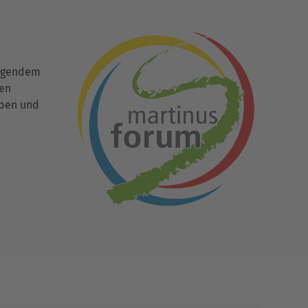
ingendem
den
uben und