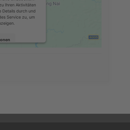
u Ihren Aktivitäten
e Details durch und
des Service zu, um
uzeigen.
ionen
en
Consent Management
echt24