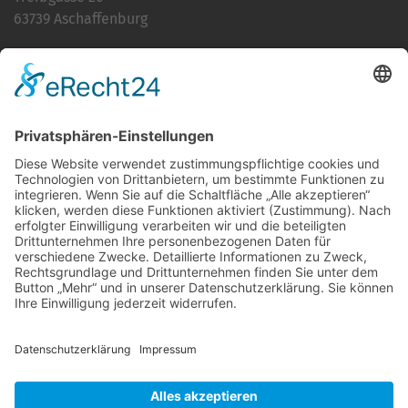
63739 Aschaffenburg
Telefon:
06021 392-0
E-Mail
info@martinushaus.de
Mo?Fr
8.30 ? 12.00 Uhr
Mo?Do
13.00 ? 16.00 Uhr