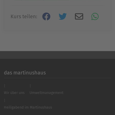
Mehr Informationen
Kurs teilen:
Akzeptieren
powered by
Usercentrics Consent
Management Platform
&
eRecht24
das martinushaus
Wir über uns
Umweltmanagement
Heiligabend im Martinushaus