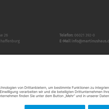
se 26
Telefon:
06021 392-0
chaffenburg
E-Mail
info@martinushaus.