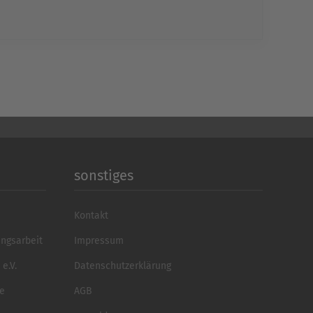
echt24
sonstiges
Kontakt
ungsarbeit
Impressum
e.V.
Datenschutzerklärung
se
AGB