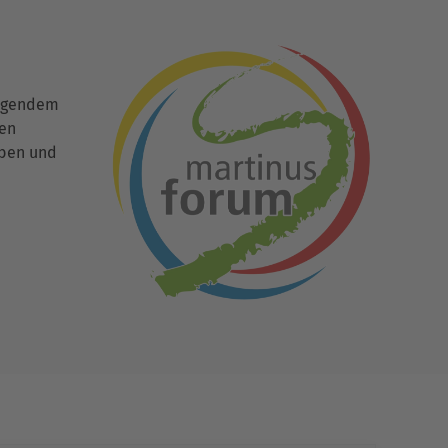
ingendem
den
uben und