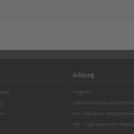
Platform
&
eR
bildung
eiten
Programm
ng
Selbstverständnis unserer Bild
ten
Der Trägerverein Martinusforum 
FAQ / Organisatorische Hinwei