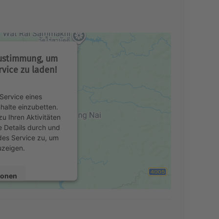
Zustimmung, um
vice zu laden!
Service eines
nhalte einzubetten.
u Ihren Aktivitäten
e Details durch und
des Service zu, um
uzeigen.
ionen
en
Consent Management