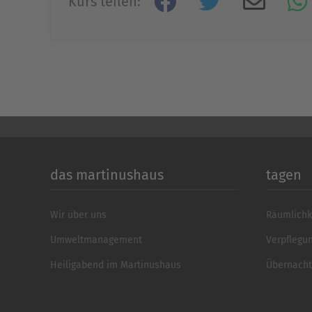
Kurs teilen:
das martinushaus
tagen
Wir über uns
Räumlichk
Umweltmanagement
Verpflegu
Heiligabend im Martinushaus
Übernach