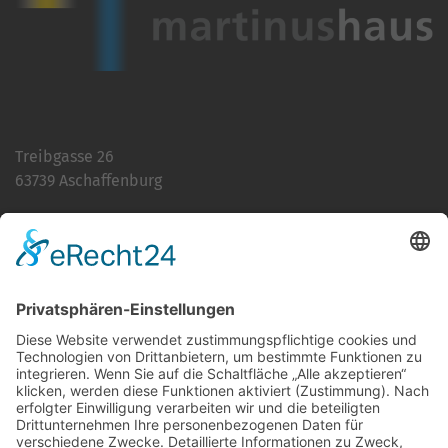
Treibgasse 26
63739 Aschaffenburg
Telefon:
06021 392-0
E-Mail
info@martinushaus.de
Mo?Fr
8.30 ? 12.00 Uhr
Mo?Do
13.00 ? 16.00 Uhr