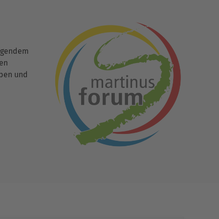
ingendem
den
uben und