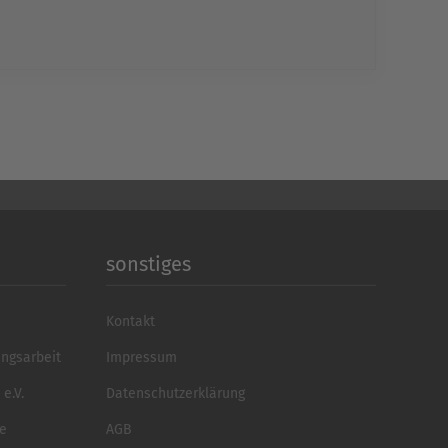
Consent Management
echt24
sonstiges
Kontakt
ungsarbeit
Impressum
e.V.
Datenschutzerklärung
se
AGB