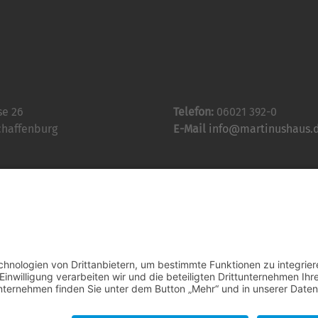
se 26
Telefon:
06021 392-0
chaffenburg
E-Mail
info@martinushaus.