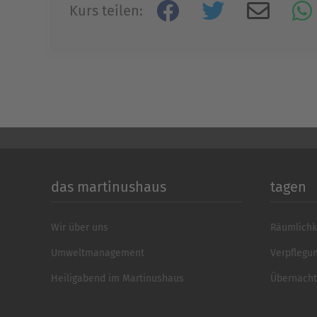
Kurs teilen:
das martinushaus
tagen
Wir über uns
Räumlichk
Umweltmanagement
Verpflegu
Heiligabend im Martinushaus
Übernach