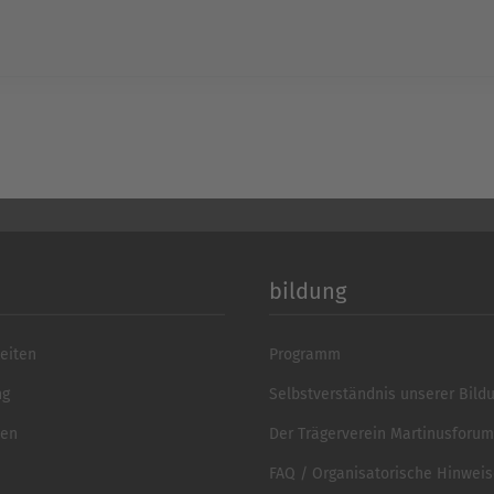
powered by
Usercentrics 
Platform
&
eR
bildung
eiten
Programm
ng
Selbstverständnis unserer Bild
ten
Der Trägerverein Martinusforum 
FAQ / Organisatorische Hinwei