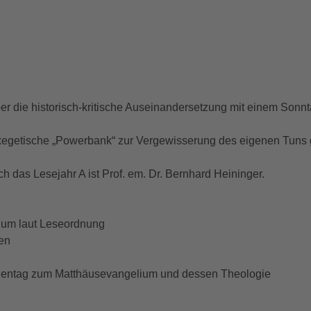
über die historisch-kritische Auseinandersetzung mit einem Son
ne exegetische „Powerbank“ zur Vergewisserung des eigenen Tun
ch das Lesejahr A ist Prof. em. Dr. Bernhard Heininger.
ium laut Leseordnung
ten
dientag zum Matthäusevangelium und dessen Theologie