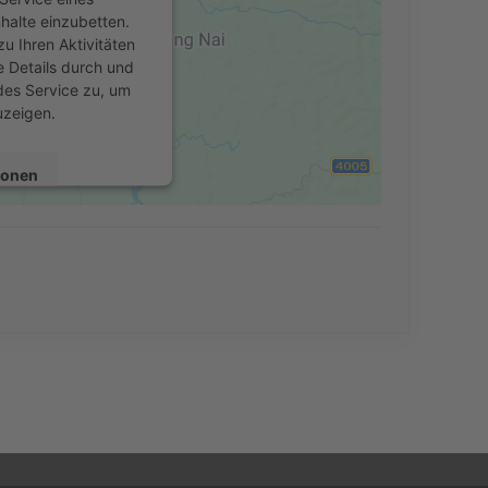
nhalte einzubetten.
u Ihren Aktivitäten
e Details durch und
des Service zu, um
uzeigen.
ionen
en
Consent Management
echt24