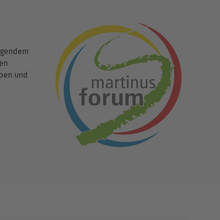
ingendem
den
uben und