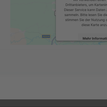
Drittanbieters, um Karteni
Dieser Service kann Daten z
sammeln. Bitte lesen Sie di
stimmen Sie der Nutzung 
diese Karte anz
Mehr Informat
Akzeptier
powered by
Usercentrics 
Platform
&
eR