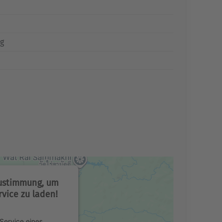
rg
Zustimmung, um
vice zu laden!
Service eines