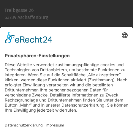
Treibgasse 26
63739 Aschaffenburg
Telefon:
06021 392-0
E-Mail
info@martinushaus.de
Mo?Fr
8.30 ? 12.00 Uhr
Mo?Do
13.00 ? 16.00 Uhr