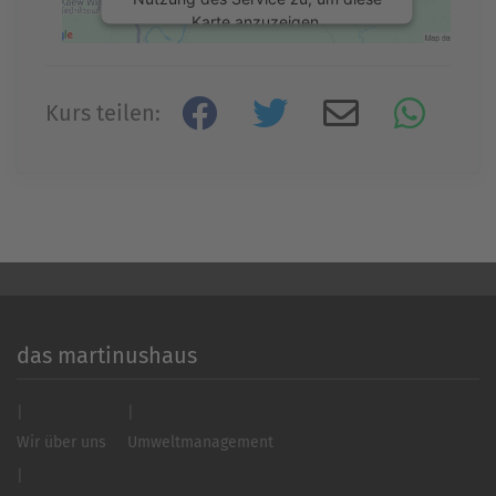
Karte anzuzeigen.
Mehr Informationen
Kurs teilen:
Akzeptieren
powered by
Usercentrics Consent
Management Platform
&
eRecht24
das martinushaus
Wir über uns
Umweltmanagement